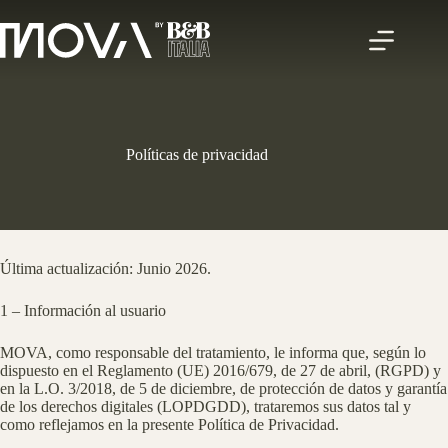
Saltar
al
contenido
Políticas de privacidad
Última actualización: Junio 2026.
1 – Información al usuario
MOVA, como responsable del tratamiento, le informa que, según lo
dispuesto en el Reglamento (UE) 2016/679, de 27 de abril, (RGPD) y
en la L.O. 3/2018, de 5 de diciembre, de protección de datos y garantía
de los derechos digitales (LOPDGDD), trataremos sus datos tal y
como reflejamos en la presente Política de Privacidad.